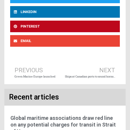
LINKEDIN
PINTEREST
EMAIL
Prev
Ne
PREVIOUS
NEXT
Green Marine Europe launched
Ships at Canadian ports to sound horns May 1 in support of seafarers
Recent articles
Global maritime associations draw red line
on any potential charges for transit in Strait