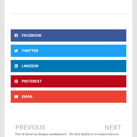
FACEBOOK
TWITTER
LINKEDIN
PINTEREST
EMAIL
Prev
Ne
PREVIOUS
NEXT
Port of Antwerp-Bruges establishes Europe’s biggest export port
The first hybrid ro-ro vessel delivered to Finnlines