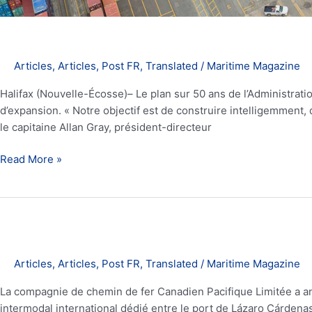
Articles
,
Articles
,
Post FR
,
Translated
/
Maritime Magazine
Halifax (Nouvelle-Écosse)– Le plan sur 50 ans de l’Administratio
d’expansion. « Notre objectif est de construire intelligemment
le capitaine Allan Gray, président-directeur
Read More »
Le
CP
lance
le
Articles
,
Articles
,
Post FR
,
Translated
/
Maritime Magazine
premier
train
La compagnie de chemin de fer Canadien Pacifique Limitée a ann
intermodal
intermodal international dédié entre le port de Lázaro Cárdena