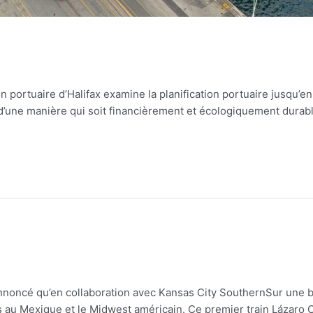
n portuaire d’Halifax examine la planification portuaire jusqu’e
, d’une manière qui soit financièrement et écologiquement dura
oncé qu’en collaboration avec Kansas City SouthernSur une base
s au Mexique et le Midwest américain. Ce premier train Lázaro 