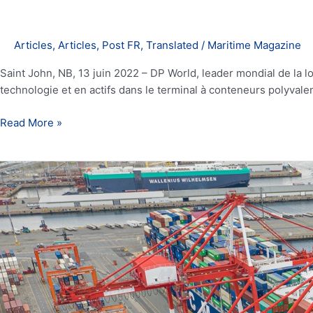
Articles
,
Articles
,
Post FR
,
Translated
/
Maritime Magazine
Saint John, NB, 13 juin 2022 – DP World, leader mondial de la l
technologie et en actifs dans le terminal à conteneurs polyval
Read More »
Le
port
d’Halifax
vise
1,6
million
d’EVP
d’ici
2070