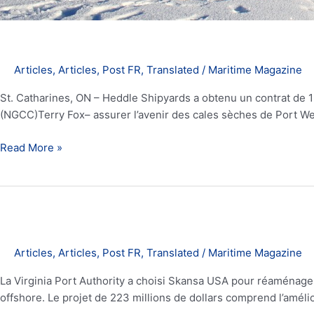
Articles
,
Articles
,
Post FR
,
Translated
/
Maritime Magazine
St. Catharines, ON – Heddle Shipyards a obtenu un contrat de 13
(NGCC)Terry Fox– assurer l’avenir des cales sèches de Port Well
Read More »
Virginia
Port
Authority
attribue
Articles
,
Articles
,
Post FR
,
Translated
/
Maritime Magazine
un
contrat
La Virginia Port Authority a choisi Skansa USA pour réaménager
de
offshore. Le projet de 223 millions de dollars comprend l’amél
223