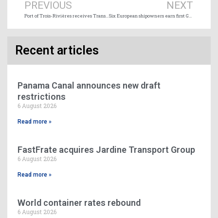
PREVIOUS
NEXT
Port of Trois-Rivières receives Transport Canada funding for Terminal 21 construction
Six European shipowners earn first Green Marine certification
Recent articles
Panama Canal announces new draft
restrictions
6 August 2026
Read more »
FastFrate acquires Jardine Transport Group
6 August 2026
Read more »
World container rates rebound
6 August 2026