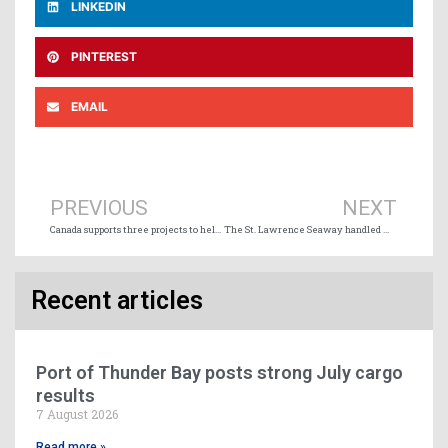
LINKEDIN
PINTEREST
EMAIL
Prev
Ne
PREVIOUS
NEXT
Canada supports three projects to help reduce underwater noise impacts on marine mammals
The St. Lawrence Seaway handled more than 38 million tonnes in 2021
Recent articles
Port of Thunder Bay posts strong July cargo
results
7 August 2026
Read more »