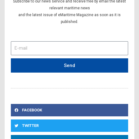
Subscribe to our news service and receive free by email the latest
relevant maritime news
and the latest issue of eMaritime Magazine as soon as it is
published.
E-
mail
Send
FACEBOOK
TWITTER