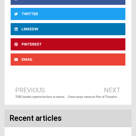
TWITTER
LINKEDIN
PINTEREST
EMAIL
Prev
Ne
PREVIOUS
NEXT
TSB Canada reports decline in marine accidents
Grain surge eases at Port of Thunder Bay
Recent articles