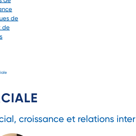
s de
ance
ques de
t de
s
iale
CIALE
, croissance et relations inter