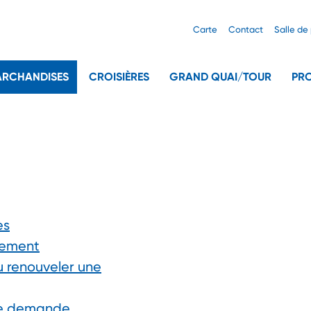
Carte
Contact
Salle de
ARCHANDISES
CROISIÈRES
GRAND QUAI/TOUR
PRO
ès
nement
u renouveler une
ne demande