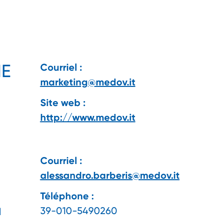
ME
Courriel :
marketing@medov.it
Site web :
http://www.medov.it
Courriel :
alessandro.barberis@medov.it
Téléphone :
39-010-5490260
l