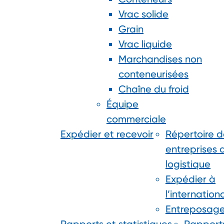
Vrac solide
Grain
Vrac liquide
Marchandises non
conteneurisées
Chaîne du froid
Équipe
commerciale
Expédier et recevoir
Répertoire d
entreprises 
logistique
Expédier à
l’internation
Entreposag