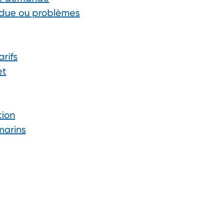
due ou problèmes
arifs
et
ion
marins